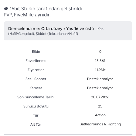
👑 16bit Studio tarafından geliştirildi.

PVP, FiveM ile aynıdır.
Derecelendirme: Orta düzey • Yaş 16 ve üstü
Kan
(Hafif/Gerçekçi), Şiddet (Tekrarlanan/Hafif)
Etkin
0
Favorilenme
13,367
Ziyaretler
11.9M+
Sesli Sohbet
Desteklenmiyor
Kamera
Desteklenmiyor
Son Güncelleme Tarihi
20.07.2026
Sunucu Boyutu
25
Action
Tür
Battlegrounds & Fighting
Alt Tür