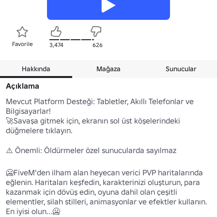
Favorile
3,474
626
Hakkında
Mağaza
Sunucular
Açıklama
Mevcut Platform Desteği: Tabletler, Akıllı Telefonlar ve 
Bilgisayarlar!

🚀Savaşa gitmek için, ekranın sol üst köşelerindeki 
düğmelere tıklayın.

⚠️ Önemli: Öldürmeler özel sunucularda sayılmaz 

🥶FiveM'den ilham alan heyecan verici PVP haritalarında 
eğlenin. Haritaları keşfedin, karakterinizi oluşturun, para 
kazanmak için dövüş edin, oyuna dahil olan çeşitli 
elementler, silah stilleri, animasyonlar ve efektler kullanın. 
En iyisi olun...🥶
