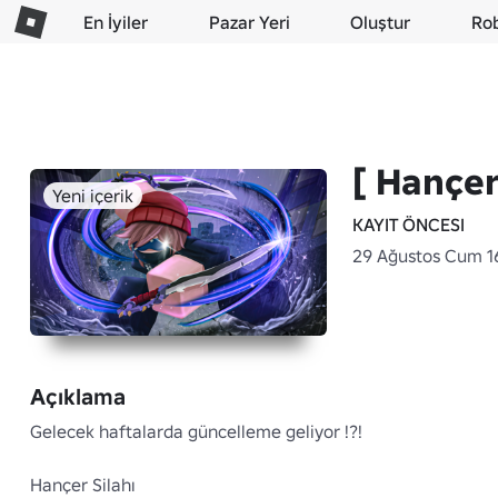
En İyiler
Pazar Yeri
Oluştur
Ro
[ Hançer
Yeni içerik
KAYIT ÖNCESI
29 Ağustos Cum 16
Açıklama
Gelecek haftalarda güncelleme geliyor !?!

Hançer Silahı
