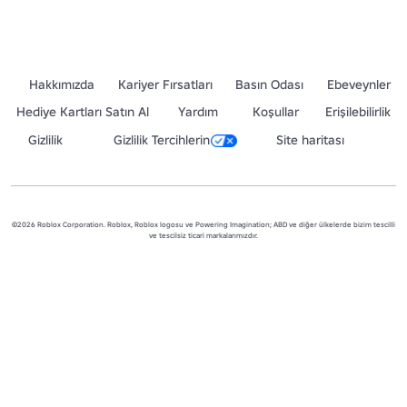
Hakkımızda
Kariyer Fırsatları
Basın Odası
Ebeveynler
Hediye Kartları Satın Al
Yardım
Koşullar
Erişilebilirlik
Gizlilik
Gizlilik Tercihlerin
Site haritası
©2026 Roblox Corporation. Roblox, Roblox logosu ve Powering Imagination; ABD ve diğer ülkelerde bizim tescilli
ve tescilsiz ticari markalarımızdır.