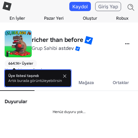
Kaydol
Giriş Yap
En İyiler
Pazar Yeri
Oluştur
Robux
richer than before
Grup Sahibi
astdev
664.1K+ Üyeler
Henüz biyografi yok.
Üye listesi taşındı
Artık burada görüntüleyebilirsin
Hakkında
Etkinlikler
Mağaza
Ortaklar
Duyurular
Henüz duyuru yok...