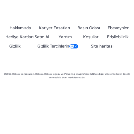
Hakkımızda
Kariyer Fırsatları
Basın Odası
Ebeveynler
Hediye Kartları Satın Al
Yardım
Koşullar
Erişilebilirlik
Gizlilik
Gizlilik Tercihlerin
Site haritası
©2026 Roblox Corporation. Roblox, Roblox logosu ve Powering Imagination; ABD ve diğer ülkelerde bizim tescilli
ve tescilsiz ticari markalarımızdır.