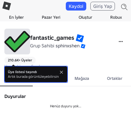
Kaydol
Giriş Yap
En İyiler
Pazar Yeri
Oluştur
Robux
fantastic_games
Grup Sahibi
sphinxshen
210.6K+ Üyeler
Henüz biyografi yok.
Üye listesi taşındı
Artık burada görüntüleyebilirsin
Hakkında
Etkinlikler
Mağaza
Ortaklar
Duyurular
Henüz duyuru yok...