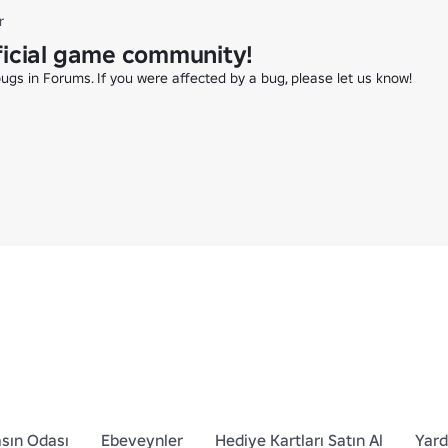
r
ficial game community!
gs in Forums. If you were affected by a bug, please let us know!

sın Odası
Ebeveynler
Hediye Kartları Satın Al
Yar