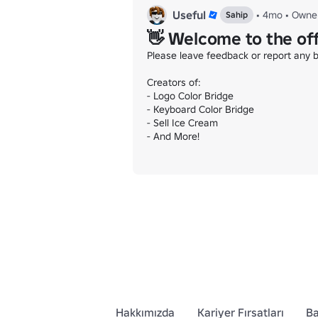
Useful
•
4mo
•
Owne
Sahip
👋 Welcome to the of
Please leave feedback or report any bu
Creators of:

- Logo Color Bridge

- Keyboard Color Bridge

- Sell Ice Cream

- And More!
Hakkımızda
Kariyer Fırsatları
Ba