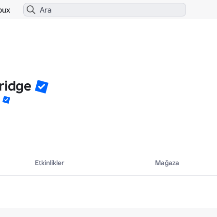
bux
ridge
l
Etkinlikler
Mağaza