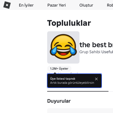
En İyiler
Pazar Yeri
Oluştur
Ro
Topluluklar
the best b
Grup Sahibi
Usefu
1.2M+ Üyeler
Henüz biyografi yok.
Üye listesi taşındı
Artık burada görüntüleyebilirsin
Hakkında
Duyurular