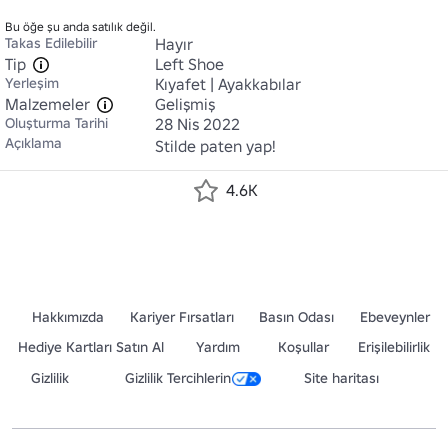
Bu öğe şu anda satılık değil.
Takas Edilebilir
Hayır
Tip
Left Shoe
Yerleşim
Kıyafet | Ayakkabılar
Malzemeler
Gelişmiş
Oluşturma Tarihi
28 Nis 2022
Açıklama
Stilde paten yap!
4.6K
Hakkımızda
Kariyer Fırsatları
Basın Odası
Ebeveynler
Hediye Kartları Satın Al
Yardım
Koşullar
Erişilebilirlik
Gizlilik
Gizlilik Tercihlerin
Site haritası