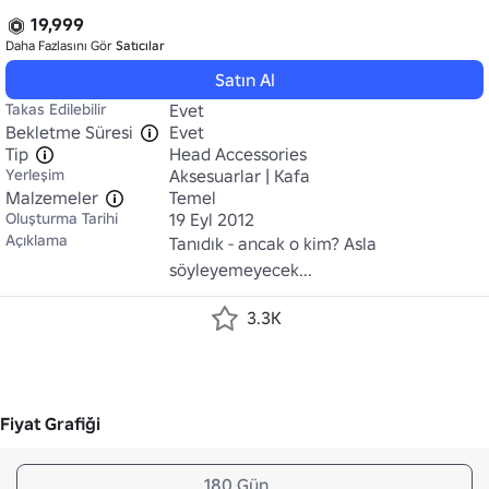
19,999
Daha Fazlasını Gör
Satıcılar
Satın Al
Takas Edilebilir
Evet
Bekletme Süresi
Evet
Tip
Head Accessories
Yerleşim
Aksesuarlar | Kafa
Malzemeler
Temel
Oluşturma Tarihi
19 Eyl 2012
Açıklama
Tanıdık - ancak o kim? Asla 
söyleyemeyecek...
3.3K
Fiyat Grafiği
180 Gün