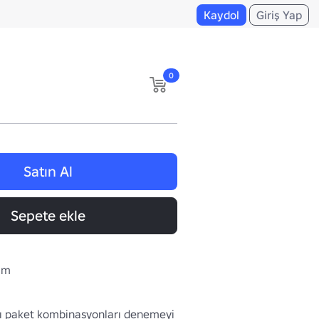
Kaydol
Giriş Yap
0
Satın Al
Sepete ekle
yim
lı paket kombinasyonları denemeyi 