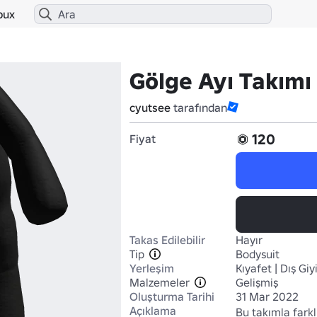
bux
Gölge Ayı Takımı
cyutsee
tarafından
120
Fiyat
Takas Edilebilir
Hayır
Tip
Bodysuit
Yerleşim
Kıyafet | Dış Gi
Malzemeler
Gelişmiş
Oluşturma Tarihi
31 Mar 2022
Açıklama
Bu takımla fark