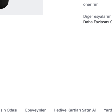
öneririm.

Diğer eşyalarım:
Daha Fazlasını 
İpucu: 
https://
Category=13&C
sın Odası
Ebeveynler
Hediye Kartları Satın Al
Yar