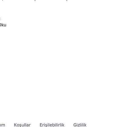


Oku
www.roblox.com/catalog/?
reatorName=cyutsee
dım
Koşullar
Erişilebilirlik
Gizlilik