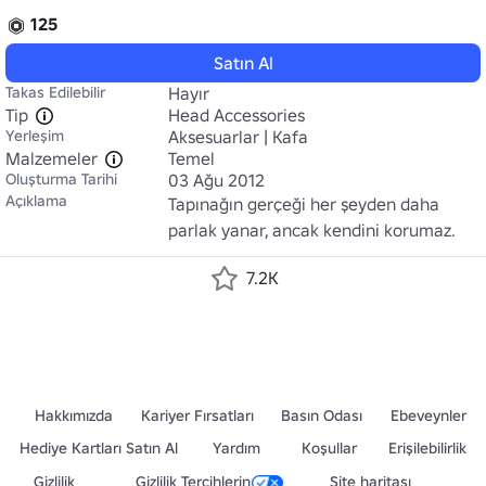
125
Satın Al
Takas Edilebilir
Hayır
Tip
Head Accessories
Yerleşim
Aksesuarlar | Kafa
Malzemeler
Temel
Oluşturma Tarihi
03 Ağu 2012
Açıklama
Tapınağın gerçeği her şeyden daha 
parlak yanar, ancak kendini korumaz.
7.2K
Hakkımızda
Kariyer Fırsatları
Basın Odası
Ebeveynler
Hediye Kartları Satın Al
Yardım
Koşullar
Erişilebilirlik
Gizlilik
Gizlilik Tercihlerin
Site haritası