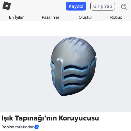
Kaydol
Giriş Yap
En İyiler
Pazar Yeri
Oluştur
Robux
Işık Tapınağı'nın Koruyucusu
Roblox
tarafından