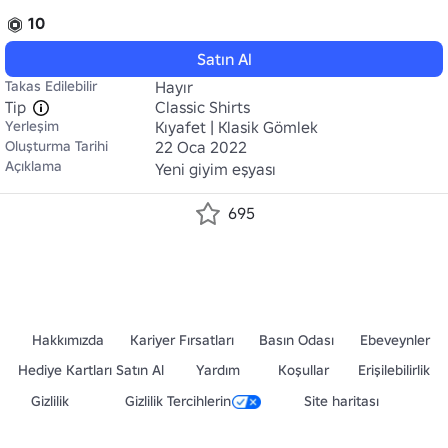
10
Satın Al
Takas Edilebilir
Hayır
Tip
Classic Shirts
Yerleşim
Kıyafet | Klasik Gömlek
Oluşturma Tarihi
22 Oca 2022
Açıklama
Yeni giyim eşyası
695
Hakkımızda
Kariyer Fırsatları
Basın Odası
Ebeveynler
Hediye Kartları Satın Al
Yardım
Koşullar
Erişilebilirlik
Gizlilik
Gizlilik Tercihlerin
Site haritası