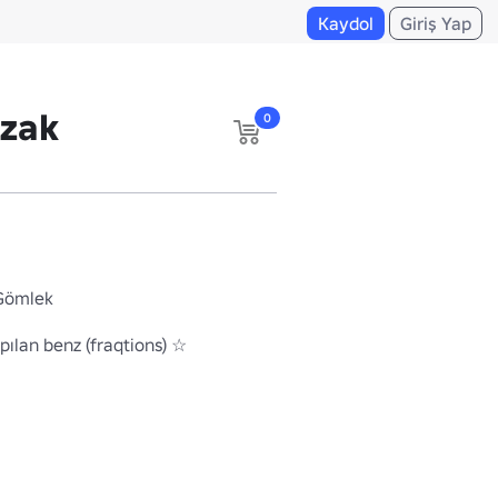
Kaydol
Giriş Yap
zak
0
 Gömlek
pılan benz (fraqtions) ☆