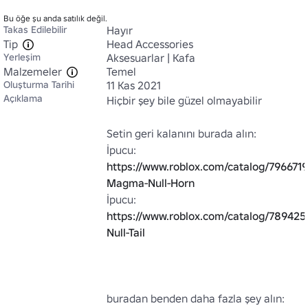
Bu öğe şu anda satılık değil.
Takas Edilebilir
Hayır
Tip
Head Accessories
Yerleşim
Aksesuarlar | Kafa
Malzemeler
Temel
Oluşturma Tarihi
11 Kas 2021
Açıklama
Hiçbir şey bile güzel olmayabilir

Setin geri kalanını burada alın:

İpucu: 
https://www.roblox.com/catalog/7966719
Magma-Null-Horn
İpucu: 
https://www.roblox.com/catalog/7894
Null-Tail
buradan benden daha fazla şey alın: 