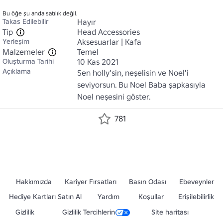
Bu öğe şu anda satılık değil.
Takas Edilebilir
Hayır
Tip
Head Accessories
Yerleşim
Aksesuarlar | Kafa
Malzemeler
Temel
Oluşturma Tarihi
10 Kas 2021
Açıklama
Sen holly'sin, neşelisin ve Noel'i 
seviyorsun. Bu Noel Baba şapkasıyla 
Noel neşesini göster.
781
Hakkımızda
Kariyer Fırsatları
Basın Odası
Ebeveynler
Hediye Kartları Satın Al
Yardım
Koşullar
Erişilebilirlik
Gizlilik
Gizlilik Tercihlerin
Site haritası