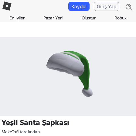
Kaydol
Giriş Yap
En İyiler
Pazar Yeri
Oluştur
Robux
Yeşil Santa Şapkası
MakeTafi
tarafından