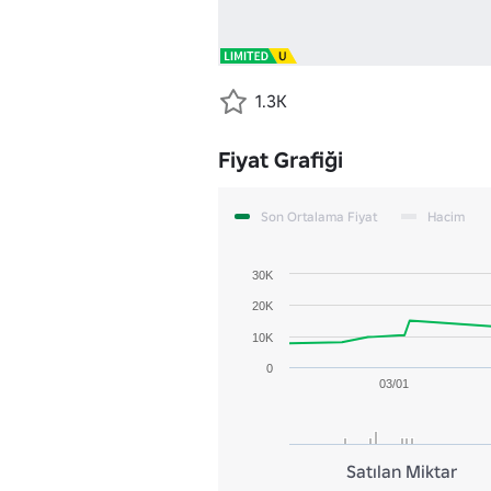
1.3K
Fiyat Grafiği
Son Ortalama Fiyat
Hacim
30K
20K
10K
0
03/01
Satılan Miktar