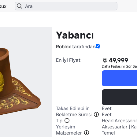
bux
Yabancı
Roblox
tarafından
49,999
En İyi Fiyat
Daha Fazlasını Gör
Sa
Takas Edilebilir
Evet
Bekletme Süresi
Evet
Tip
Head Accessori
Yerleşim
Aksesuarlar | Ka
Malzemeler
Temel