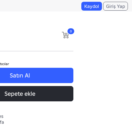
Kaydol
Giriş Yap
0
tıcılar
Satın Al
Sepete ekle
es
fa