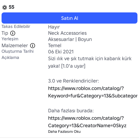
55
Satın Al
Takas Edilebilir
Hayır
Tip
Neck Accessories
Yerleşim
Aksesuarlar | Boyun
Malzemeler
Temel
Oluşturma Tarihi
06 Eki 2021
Açıklama
Sizi ılık ve şık tutmak için kabarık kürk 
yaka! [1.0'a uyar]

3.0 ve Renklendiriciler: 
https://www.roblox.com/catalog/?
Keyword=fur&Category=13&Subcatego
Daha fazlası burada: 
https://www.roblox.com/catalog/?
Category=13&CreatorName=0Skyz
Daha Fazlasını Oku