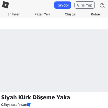
Kaydol
Giriş Yap
En İyiler
Pazar Yeri
Oluştur
Robux
Siyah Kürk Döşeme Yaka
0Skyz
tarafından