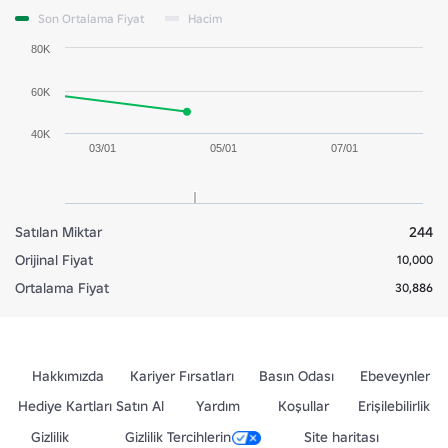
Son Ortalama Fiyat
Hacim
80K
60K
40K
03/01
05/01
07/01
Satılan Miktar
244
Orijinal Fiyat
10,000
Ortalama Fiyat
30,886
Hakkımızda
Kariyer Fırsatları
Basın Odası
Ebeveynler
Hediye Kartları Satın Al
Yardım
Koşullar
Erişilebilirlik
Gizlilik
Gizlilik Tercihlerin
Site haritası