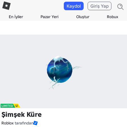
Kaydol
Giriş Yap
En İyiler
Pazar Yeri
Oluştur
Robux
Şimşek Küre
Roblox
tarafından