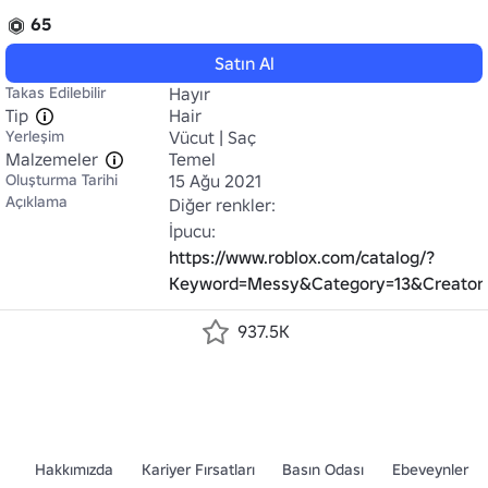
65
Satın Al
Takas Edilebilir
Hayır
Tip
Hair
Yerleşim
Vücut | Saç
Malzemeler
Temel
Oluşturma Tarihi
15 Ağu 2021
Açıklama
Diğer renkler:

İpucu: 
https://www.roblox.com/catalog/?
Keyword=Messy&Category=13&Creato
937.5K
Hakkımızda
Kariyer Fırsatları
Basın Odası
Ebeveynler