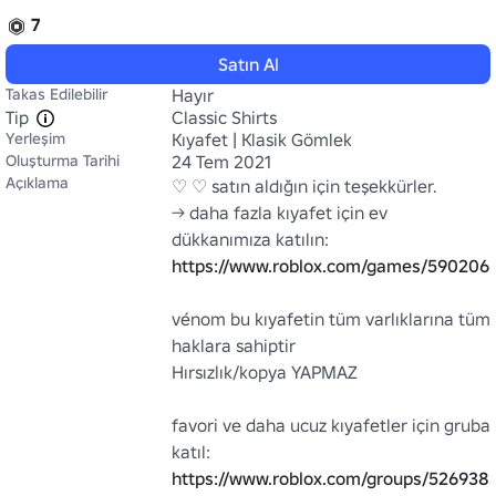
7
Satın Al
Takas Edilebilir
Hayır
Tip
Classic Shirts
Yerleşim
Kıyafet | Klasik Gömlek
Oluşturma Tarihi
24 Tem 2021
Açıklama
♡ ♡ satın aldığın için teşekkürler.

→ daha fazla kıyafet için ev 
dükkanımıza katılın: 
https://www.roblox.com/games/590206
vénom bu kıyafetin tüm varlıklarına tüm 
haklara sahiptir

Hırsızlık/kopya YAPMAZ

favori ve daha ucuz kıyafetler için gruba 
katıl: 
https://www.roblox.com/groups/526938