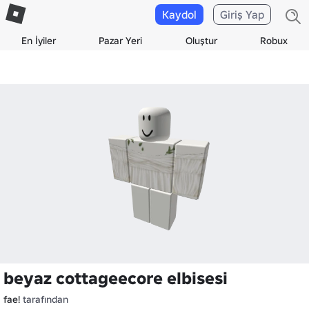
Kaydol
Giriş Yap
En İyiler
Pazar Yeri
Oluştur
Robux
beyaz cottageecore elbisesi
fae!
tarafından