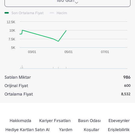
180 Gün
Son Ortalama Fiyat
Hacim
12.5K
10K
7.5K
5K
03/01
05/01
07/01
Satılan Miktar
986
Orijinal Fiyat
600
Ortalama Fiyat
8,532
Hakkımızda
Kariyer Fırsatları
Basın Odası
Ebeveynler
Hediye Kartları Satın Al
Yardım
Koşullar
Erişilebilirlik