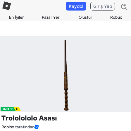
Kaydol
Giriş Yap
En İyiler
Pazar Yeri
Oluştur
Robux
Trololololo Asası
Roblox
tarafından