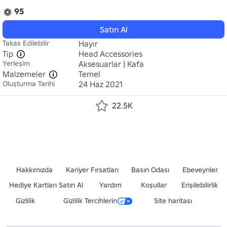
95
Satın Al
Takas Edilebilir
Hayır
Tip
Head Accessories
Yerleşim
Aksesuarlar | Kafa
Malzemeler
Temel
Oluşturma Tarihi
24 Haz 2021
22.5K
Hakkımızda
Kariyer Fırsatları
Basın Odası
Ebeveynler
Hediye Kartları Satın Al
Yardım
Koşullar
Erişilebilirlik
Gizlilik
Gizlilik Tercihlerin
Site haritası