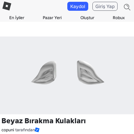
Kaydol
Giriş Yap
En İyiler
Pazar Yeri
Oluştur
Robux
Beyaz Bırakma Kulakları
copuni
tarafından