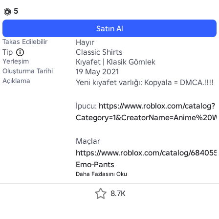
5
Satın Al
Takas Edilebilir
Hayır
Tip
Classic Shirts
Yerleşim
Kıyafet | Klasik Gömlek
Oluşturma Tarihi
19 May 2021
Açıklama
Yeni kıyafet varlığı: Kopyala = DMCA.!!!!

İpucu: 
https://www.roblox.com/catalog?
Category=1&CreatorName=Anime%20Wo
Maçlar 
https://www.roblox.com/catalog/684055
Emo-Pants
Daha Fazlasını Oku
8.7K