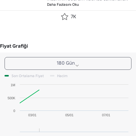
Daha Fazlasını Oku
7K
Fiyat Grafiği
180 Gün
Son Ortalama Fiyat
Hacim
1M
500K
0
03/01
05/01
07/01