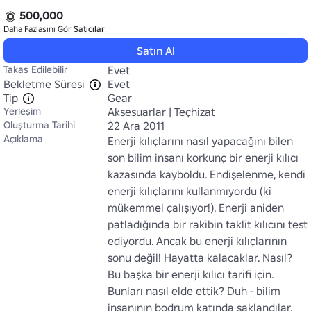
500,000
Daha Fazlasını Gör
Satıcılar
Satın Al
Takas Edilebilir
Evet
Bekletme Süresi
Evet
Tip
Gear
Yerleşim
Aksesuarlar | Teçhizat
Oluşturma Tarihi
22 Ara 2011
Açıklama
Enerji kılıçlarını nasıl yapacağını bilen 
son bilim insanı korkunç bir enerji kılıcı 
kazasında kayboldu. Endişelenme, kendi 
enerji kılıçlarını kullanmıyordu (ki 
mükemmel çalışıyor!). Enerji aniden 
patladığında bir rakibin taklit kılıcını test 
ediyordu. Ancak bu enerji kılıçlarının 
sonu değil! Hayatta kalacaklar. Nasıl? 
Bu başka bir enerji kılıcı tarifi için. 
Bunları nasıl elde ettik? Duh - bilim 
insanının bodrum katında saklandılar.