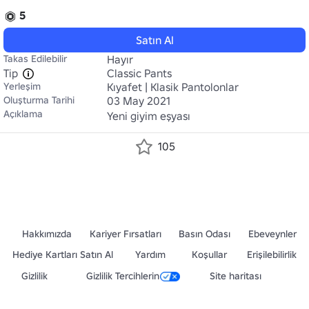
5
Satın Al
Takas Edilebilir
Hayır
Tip
Classic Pants
Yerleşim
Kıyafet | Klasik Pantolonlar
Oluşturma Tarihi
03 May 2021
Açıklama
Yeni giyim eşyası
105
Hakkımızda
Kariyer Fırsatları
Basın Odası
Ebeveynler
Hediye Kartları Satın Al
Yardım
Koşullar
Erişilebilirlik
Gizlilik
Gizlilik Tercihlerin
Site haritası