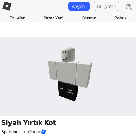
Kaydol
Giriş Yap
En İyiler
Pazar Yeri
Oluştur
Robux
Siyah Yırtık Kot
Spendnet
tarafından