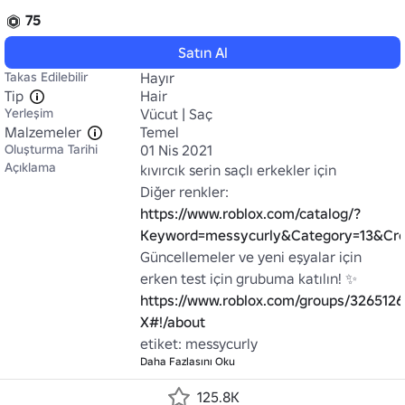
75
Satın Al
Takas Edilebilir
Hayır
Tip
Hair
Yerleşim
Vücut | Saç
Malzemeler
Temel
Oluşturma Tarihi
01 Nis 2021
Açıklama
kıvırcık serin saçlı erkekler için

Diğer renkler: 
https://www.roblox.com/catalog/?
Keyword=messycurly&Category=13&Cre
Güncellemeler ve yeni eşyalar için 
erken test için grubuma katılın! ✨ 
https://www.roblox.com/groups/3265126
X#!/about
etiket: messycurly
Daha Fazlasını Oku
125.8K