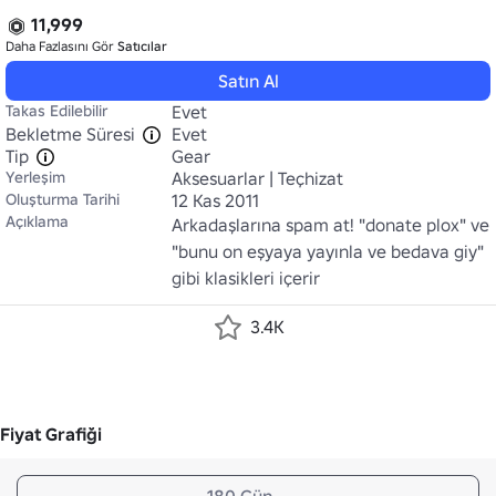
11,999
Daha Fazlasını Gör
Satıcılar
Satın Al
Takas Edilebilir
Evet
Bekletme Süresi
Evet
Tip
Gear
Yerleşim
Aksesuarlar | Teçhizat
Oluşturma Tarihi
12 Kas 2011
Açıklama
Arkadaşlarına spam at! "donate plox" ve 
"bunu on eşyaya yayınla ve bedava giy" 
gibi klasikleri içerir
3.4K
Fiyat Grafiği