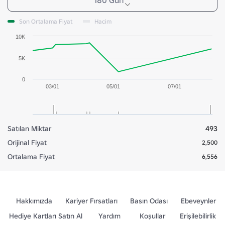
180 Gün
Son Ortalama Fiyat
Hacim
10K
5K
0
03/01
05/01
07/01
Satılan Miktar
493
Orijinal Fiyat
2,500
Ortalama Fiyat
6,556
Hakkımızda
Kariyer Fırsatları
Basın Odası
Ebeveynler
Hediye Kartları Satın Al
Yardım
Koşullar
Erişilebilirlik