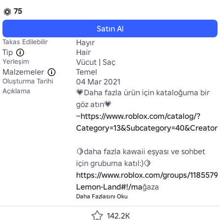
75
Satın Al
Takas Edilebilir
Hayır
Tip
Hair
Yerleşim
Vücut | Saç
Malzemeler
Temel
Oluşturma Tarihi
04 Mar 2021
Açıklama
💗Daha fazla ürün için kataloğuma bir 
göz atın💗

~
https://www.roblox.com/catalog/?
Category=13&Subcategory=40&Creato
🍋daha fazla kawaii eşyası ve sohbet 
https://www.roblox.com/groups/1185579
Lemon-Land#!/ma
ğaza
Daha Fazlasını Oku
142.2K