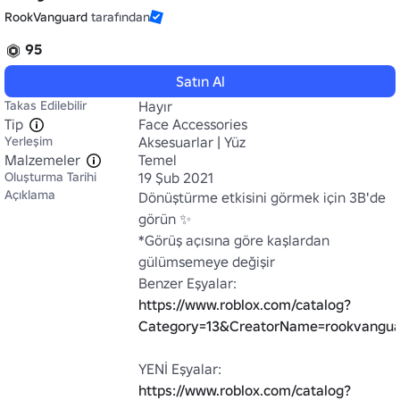
RookVanguard
tarafından
95
Satın Al
Takas Edilebilir
Hayır
Tip
Face Accessories
Yerleşim
Aksesuarlar | Yüz
Malzemeler
Temel
Oluşturma Tarihi
19 Şub 2021
Açıklama
Dönüştürme etkisini görmek için 3B'de 
görün ✨

*Görüş açısına göre kaşlardan 
gülümsemeye değişir

Benzer Eşyalar: 
https://www.roblox.com/catalog?
Category=13&CreatorName=rookvangua
YENİ Eşyalar: 
https://www.roblox.com/catalog?