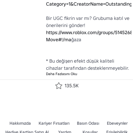
Category=1&CreatorName=Outstandin
Bir UGC fikrin var mı? Grubuma katıl ve 
https://www.roblox.com/groups/5145268
Move#!/ma
ğaza

* Bu değişen efekt düşük kaliteli 
cihazlar tarafından desteklenmeyebilir.
Daha Fazlasını Oku
135.5K
Hakkımızda
Kariyer Fırsatları
Basın Odası
Ebeveynler
Hediye Kartları Satın Al
Yardım
Koşullar
Erişilebilirlik