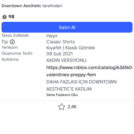
Downtown Aesthetic
tarafından
98
Satın Al
Takas Edilebilir
Hayır
Tip
Classic Shirts
Yerleşim
Kıyafet | Klasik Gömlek
Oluşturma Tarihi
08 Şub 2021
Açıklama
KADIN VERSİYONU: 
https://www.roblox.com/catalog/6361604
valentines-preppy-fem
DAHA FAZLASI IÇIN DOWNTOWN 
AESTHETIC'E KATILIN!
Daha Fazlasını Oku
2.4K