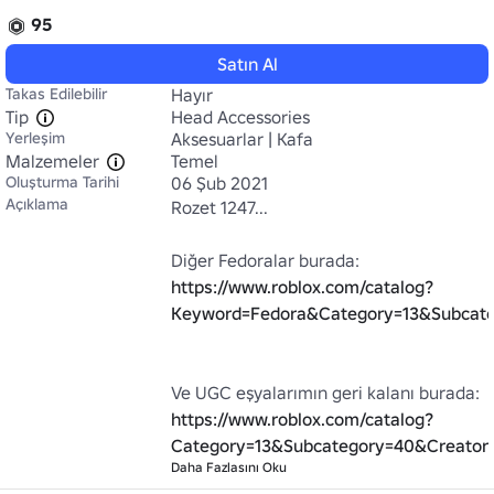
95
Satın Al
Takas Edilebilir
Hayır
Tip
Head Accessories
Yerleşim
Aksesuarlar | Kafa
Malzemeler
Temel
Oluşturma Tarihi
06 Şub 2021
Açıklama
Rozet 1247...

Diğer Fedoralar burada: 
https://www.roblox.com/catalog?
Keyword=Fedora&Category=13&Subcate
Ve UGC eşyalarımın geri kalanı burada: 
https://www.roblox.com/catalog?
Category=13&Subcategory=40&Creator
Daha Fazlasını Oku