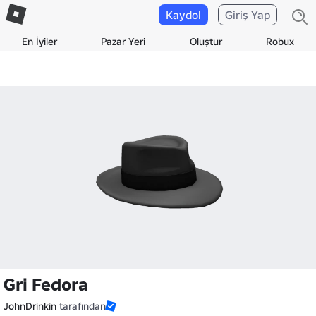
Kaydol
Giriş Yap
En İyiler
Pazar Yeri
Oluştur
Robux
Gri Fedora
JohnDrinkin
tarafından