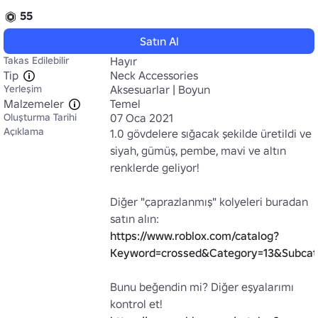
55
Satın Al
Takas Edilebilir
Hayır
Tip
Neck Accessories
Yerleşim
Aksesuarlar | Boyun
Malzemeler
Temel
Oluşturma Tarihi
07 Oca 2021
Açıklama
1.0 gövdelere sığacak şekilde üretildi ve 
siyah, gümüş, pembe, mavi ve altın 
renklerde geliyor!

Diğer "çaprazlanmış" kolyeleri buradan 
satın alın: 
https://www.roblox.com/catalog?
Keyword=crossed&Category=13&Subcat
Bunu beğendin mi? Diğer eşyalarımı 
kontrol et! 