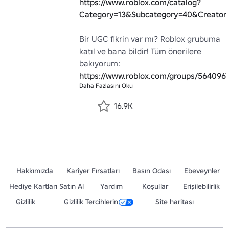
https://www.roblox.com/catalog?
Category=13&Subcategory=40&Creator
Bir UGC fikrin var mı? Roblox grubuma 
katıl ve bana bildir! Tüm önerilere 
bakıyorum: 
https://www.roblox.com/groups/564096
Daha Fazlasını Oku
16.9K
Hakkımızda
Kariyer Fırsatları
Basın Odası
Ebeveynler
Hediye Kartları Satın Al
Yardım
Koşullar
Erişilebilirlik
Gizlilik
Gizlilik Tercihlerin
Site haritası