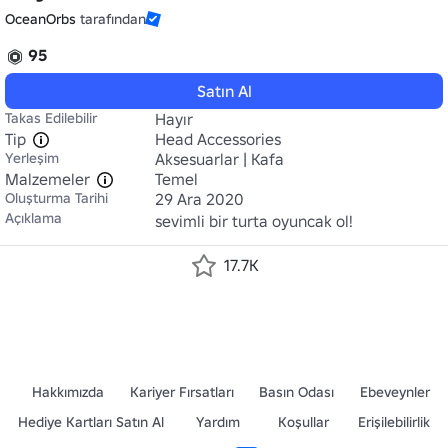
OceanOrbs
tarafından
95
Satın Al
Takas Edilebilir
Hayır
Tip
Head Accessories
Yerleşim
Aksesuarlar | Kafa
Malzemeler
Temel
Oluşturma Tarihi
29 Ara 2020
Açıklama
sevimli bir turta oyuncak ol!
17.7K
Hakkımızda
Kariyer Fırsatları
Basın Odası
Ebeveynler
Hediye Kartları Satın Al
Yardım
Koşullar
Erişilebilirlik