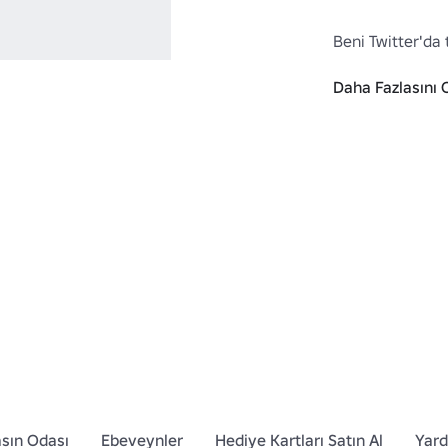
Beni Twitter'da 
Daha Fazlasını 
https://www.rob
Category=13&S
sın Odası
Ebeveynler
Hediye Kartları Satın Al
Yar