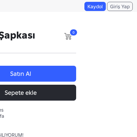
Kaydol
Giriş Yap
Şapkası
0
Satın Al
Sepete ekle
es
fa
ILIYORUM!
