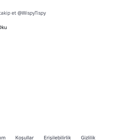
takip et @WispyTispy

Oku
Buradan diğer eşyalarımı inceleyebilirsin! 
lox.com/catalog/?
ubcategory=40&CreatorName=WispyTispy&SortType=3
dım
Koşullar
Erişilebilirlik
Gizlilik