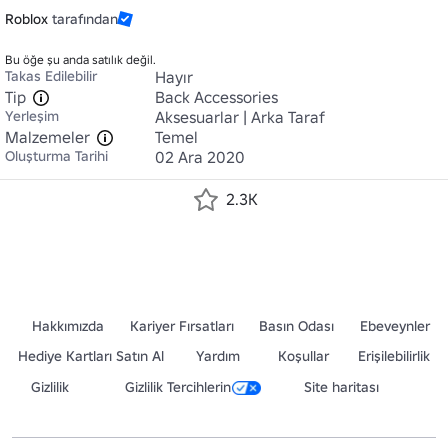
Roblox
tarafından
Bu öğe şu anda satılık değil.
Takas Edilebilir
Hayır
Tip
Back Accessories
Yerleşim
Aksesuarlar | Arka Taraf
Malzemeler
Temel
Oluşturma Tarihi
02 Ara 2020
2.3K
Hakkımızda
Kariyer Fırsatları
Basın Odası
Ebeveynler
Hediye Kartları Satın Al
Yardım
Koşullar
Erişilebilirlik
Gizlilik
Gizlilik Tercihlerin
Site haritası