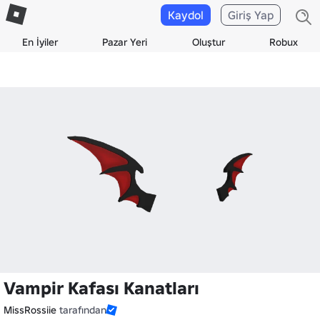
Kaydol
Giriş Yap
En İyiler
Pazar Yeri
Oluştur
Robux
Vampir Kafası Kanatları
MissRossiie
tarafından