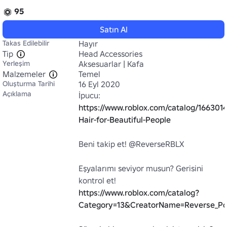
95
Satın Al
Takas Edilebilir
Hayır
Tip
Head Accessories
Yerleşim
Aksesuarlar | Kafa
Malzemeler
Temel
Oluşturma Tarihi
16 Eyl 2020
Açıklama
İpucu: 
https://www.roblox.com/catalog/1663014
Hair-for-Beautiful-People
Beni takip et! @ReverseRBLX

Eşyalarımı seviyor musun? Gerisini 
kontrol et! 
https://www.roblox.com/catalog?
Category=13&CreatorName=Reverse_Pol