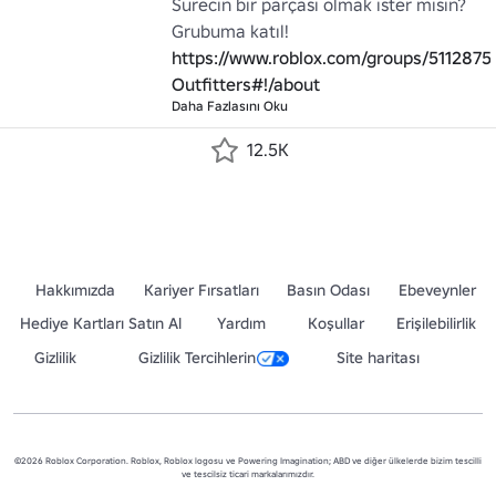
Sürecin bir parçası olmak ister misin? 
Grubuma katıl! 
https://www.roblox.com/groups/5112875
Outfitters#!/about
Daha Fazlasını Oku
12.5K
Hakkımızda
Kariyer Fırsatları
Basın Odası
Ebeveynler
Hediye Kartları Satın Al
Yardım
Koşullar
Erişilebilirlik
Gizlilik
Gizlilik Tercihlerin
Site haritası
©2026 Roblox Corporation. Roblox, Roblox logosu ve Powering Imagination; ABD ve diğer ülkelerde bizim tescilli
ve tescilsiz ticari markalarımızdır.