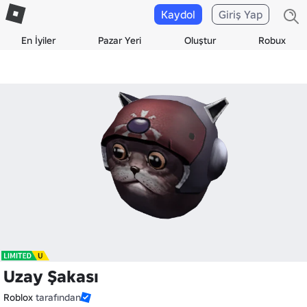
Kaydol
Giriş Yap
En İyiler
Pazar Yeri
Oluştur
Robux
Uzay Şakası
Roblox
tarafından