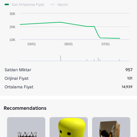
Son Ortalama Fiyat
Hacim
30K
20K
10K
03/01
05/01
07/01
Satılan Miktar
957
Orijinal Fiyat
101
Ortalama Fiyat
14,939
Recommendations