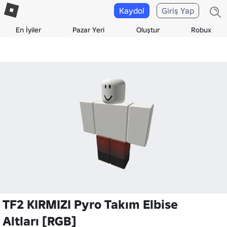
Kaydol
Giriş Yap
En İyiler
Pazar Yeri
Oluştur
Robux
TF2 KIRMIZI Pyro Takım Elbise
Altları [RGB]