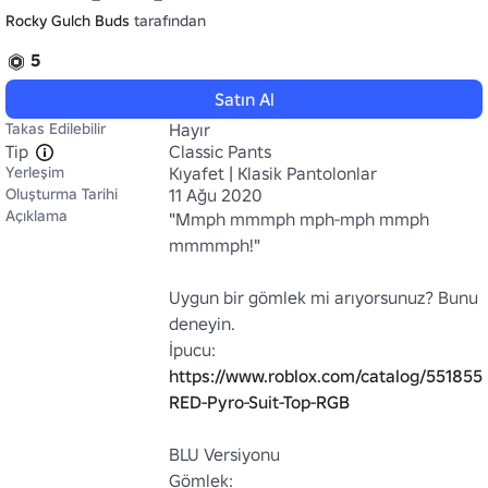
Rocky Gulch Buds
tarafından
5
Satın Al
Takas Edilebilir
Hayır
Tip
Classic Pants
Yerleşim
Kıyafet | Klasik Pantolonlar
Oluşturma Tarihi
11 Ağu 2020
Açıklama
"Mmph mmmph mph-mph mmph 
mmmmph!"

Uygun bir gömlek mi arıyorsunuz? Bunu 
deneyin.

İpucu: 
https://www.roblox.com/catalog/551855
RED-Pyro-Suit-Top-RGB
BLU Versiyonu

Gömlek:
