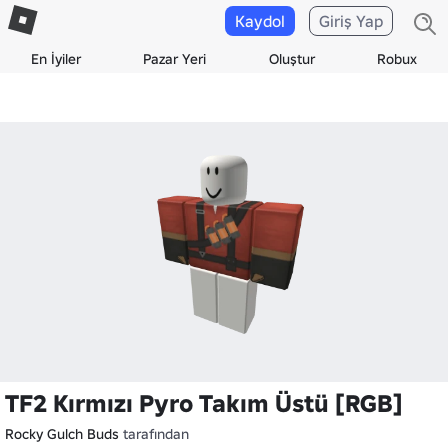
Kaydol
Giriş Yap
En İyiler
Pazar Yeri
Oluştur
Robux
TF2 Kırmızı Pyro Takım Üstü [RGB]
Rocky Gulch Buds
tarafından