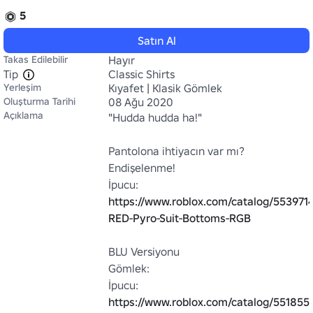
5
Satın Al
Takas Edilebilir
Hayır
Tip
Classic Shirts
Yerleşim
Kıyafet | Klasik Gömlek
Oluşturma Tarihi
08 Ağu 2020
Açıklama
"Hudda hudda ha!"

Pantolona ihtiyacın var mı? 
Endişelenme!

İpucu: 
https://www.roblox.com/catalog/553971
RED-Pyro-Suit-Bottoms-RGB
BLU Versiyonu

Gömlek:

İpucu: 
https://www.roblox.com/catalog/551855