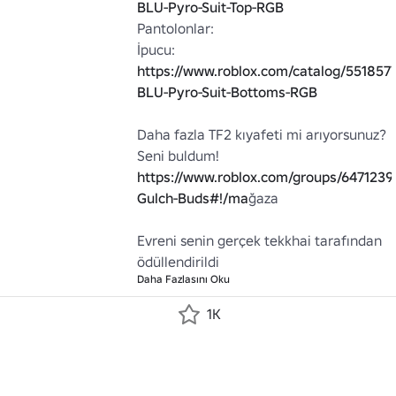
BLU-Pyro-Suit-Top-RGB
Pantolonlar:

İpucu: 
https://www.roblox.com/catalog/551857
BLU-Pyro-Suit-Bottoms-RGB
Daha fazla TF2 kıyafeti mi arıyorsunuz? 
https://www.roblox.com/groups/6471239
Gulch-Buds#!/ma
ğaza

Evreni senin gerçek tekkhai tarafından 
ödüllendirildi
Daha Fazlasını Oku
1K