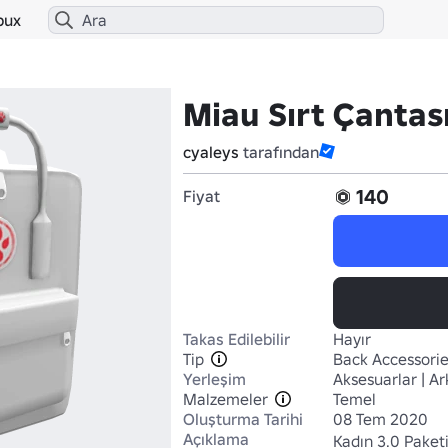
bux
Miau Sırt Çantas
cyaleys
tarafından
140
Fiyat
Takas Edilebilir
Hayır
Tip
Back Accessori
Yerleşim
Aksesuarlar | Ar
Malzemeler
Temel
Oluşturma Tarihi
08 Tem 2020
Açıklama
Kadın 3.0 Paketi