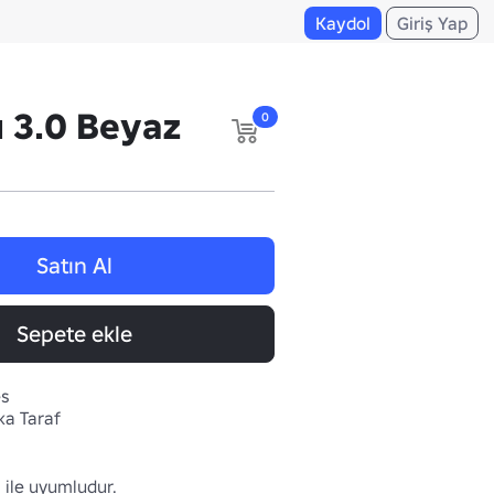
Kaydol
Giriş Yap
ı 3.0 Beyaz
0
Satın Al
Sepete ekle
es
ka Taraf
 ile uyumludur.
