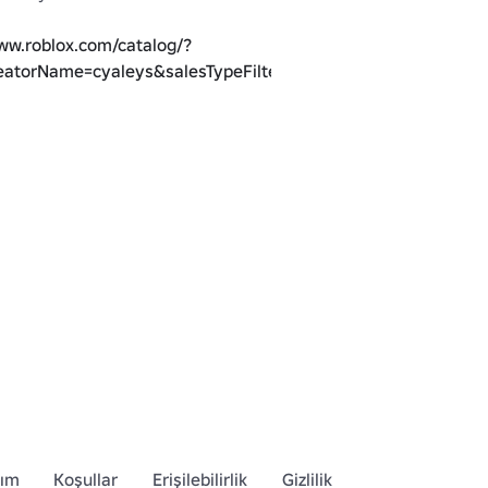
www.roblox.com/catalog/?
atorName=cyaleys&salesTypeFilter=1
dım
Koşullar
Erişilebilirlik
Gizlilik