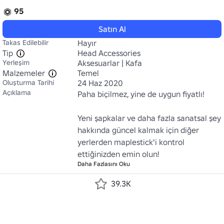
95
Satın Al
Takas Edilebilir
Hayır
Tip
Head Accessories
Yerleşim
Aksesuarlar | Kafa
Malzemeler
Temel
Oluşturma Tarihi
24 Haz 2020
Açıklama
Paha biçilmez, yine de uygun fiyatlı!

Yeni şapkalar ve daha fazla sanatsal şey 
hakkında güncel kalmak için diğer 
yerlerden maplestick'i kontrol 
ettiğinizden emin olun!
Daha Fazlasını Oku
39.3K