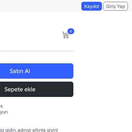
Kaydol
Giriş Yap
0
Satın Al
Sepete ekle
es
oyun
 gidin, adınızı altınla giyin!