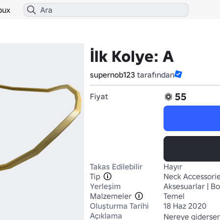
bux
İlk Kolye: A
supernob123
tarafından
55
Fiyat
Takas Edilebilir
Hayır
Tip
Neck Accessori
Yerleşim
Aksesuarlar | B
Malzemeler
Temel
Oluşturma Tarihi
18 Haz 2020
Açıklama
Nereye giderseniz