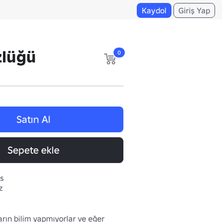
Kaydol
Giriş Yap
zlüğü
0
Satın Al
Sepete ekle
s
z
rın bilim yapmıyorlar ve eğer 