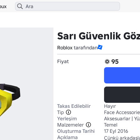
bux
Sarı Güvenlik Gö
Roblox
tarafından
95
Fiyat
Takas Edilebilir
Hayır
Tip
Face Accessorie
Yerleşim
Aksesuarlar | Yü
Malzemeler
Temel
Oluşturma Tarihi
17 Eyl 2016
Açıklama
Çünkü arkadaşla