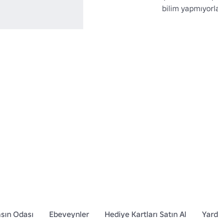
bilim yapmıyorla
sın Odası
Ebeveynler
Hediye Kartları Satın Al
Yar