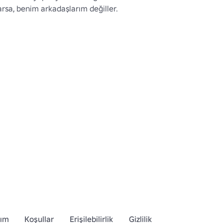
rsa, benim arkadaşlarım değiller.
dım
Koşullar
Erişilebilirlik
Gizlilik