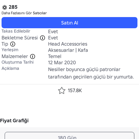
285
Daha Fazlasını Gör
Satıcılar
Satın Al
Takas Edilebilir
Evet
Bekletme Süresi
Evet
Tip
Head Accessories
Yerleşim
Aksesuarlar | Kafa
Malzemeler
Temel
Oluşturma Tarihi
12 Mar 2020
Açıklama
Nesiller boyunca güçlü patronlar 
tarafından geçirilen güçlü bir yumurta.
157.8K
Fiyat Grafiği
180 Gün