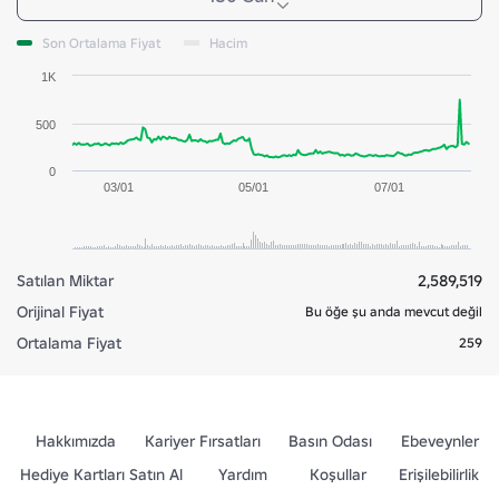
Son Ortalama Fiyat
Hacim
1K
500
0
03/01
05/01
07/01
Satılan Miktar
2,589,519
Orijinal Fiyat
Bu öğe şu anda mevcut değil
Ortalama Fiyat
259
Hakkımızda
Kariyer Fırsatları
Basın Odası
Ebeveynler
Hediye Kartları Satın Al
Yardım
Koşullar
Erişilebilirlik