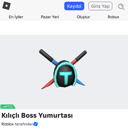
Kaydol
Giriş Yap
En İyiler
Pazar Yeri
Oluştur
Robux
Kılıçlı Boss Yumurtası
Roblox
tarafından