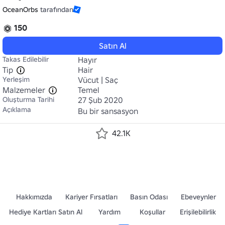
OceanOrbs
tarafından
150
Satın Al
Takas Edilebilir
Hayır
Tip
Hair
Yerleşim
Vücut | Saç
Malzemeler
Temel
Oluşturma Tarihi
27 Şub 2020
Açıklama
Bu bir sansasyon
42.1K
Hakkımızda
Kariyer Fırsatları
Basın Odası
Ebeveynler
Hediye Kartları Satın Al
Yardım
Koşullar
Erişilebilirlik