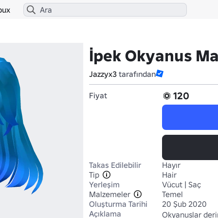
bux
İpek Okyanus Ma
Jazzyx3
tarafından
120
Fiyat
Takas Edilebilir
Hayır
Tip
Hair
Yerleşim
Vücut | Saç
Malzemeler
Temel
Oluşturma Tarihi
20 Şub 2020
Açıklama
Okyanuslar derin