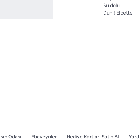
Su dolu. .

Duh-! Elbette!

sın Odası
Ebeveynler
Hediye Kartları Satın Al
Yar