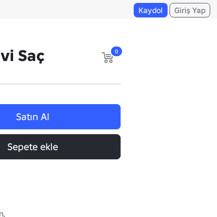
Kaydol
Giriş Yap
vi Saç
0
Satın Al
Sepete ekle
,
