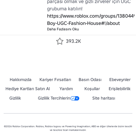
parçası olmak ve gizli zirveler için UGC 
grubuma katılın! 
https://www.roblox.com/groups/1380449
Boy-UGC-Fashion-House#!/about
Daha Fazlasını Oku
393.2K
Hakkımızda
Kariyer Fırsatları
Basın Odası
Ebeveynler
Hediye Kartları Satın Al
Yardım
Koşullar
Erişilebilirlik
Gizlilik
Gizlilik Tercihlerin
Site haritası
©2026 Roblox Corporation. Roblox, Roblox logosu ve Powering Imagination; ABD ve diğer ülkelerde bizim tescilli
ve tescilsiz ticari markalarımızdır.