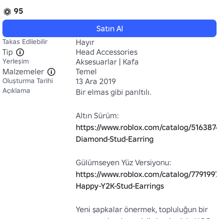
95
Satın Al
Takas Edilebilir
Hayır
Tip
Head Accessories
Yerleşim
Aksesuarlar | Kafa
Malzemeler
Temel
Oluşturma Tarihi
13 Ara 2019
Açıklama
Bir elmas gibi parıltılı.

Altın Sürüm: 
https://www.roblox.com/catalog/516387
Diamond-Stud-Earring
Gülümseyen Yüz Versiyonu: 
https://www.roblox.com/catalog/779199
Happy-Y2K-Stud-Earrings
Yeni şapkalar önermek, topluluğun bir 