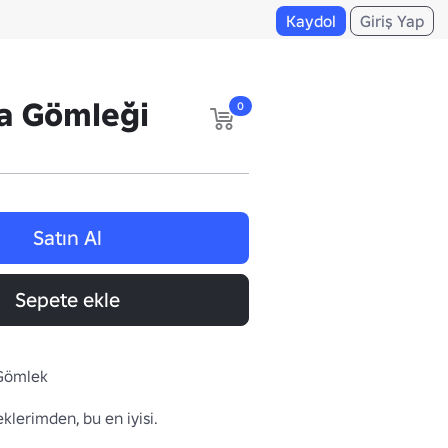
Kaydol
Giriş Yap
a Gömleği
0
Satın Al
Sepete ekle
 Gömlek
lerimden, bu en iyisi.