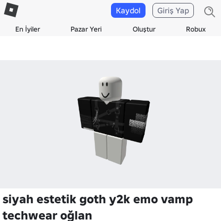
Kaydol
Giriş Yap
En İyiler
Pazar Yeri
Oluştur
Robux
siyah estetik goth y2k emo vamp
techwear oğlan