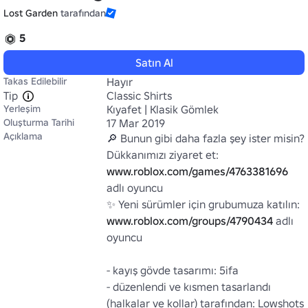
Lost Garden
tarafından
5
Satın Al
Takas Edilebilir
Hayır
Tip
Classic Shirts
Yerleşim
Kıyafet | Klasik Gömlek
Oluşturma Tarihi
17 Mar 2019
Açıklama
🔎 Bunun gibi daha fazla şey ister misin? 
www.roblox.com/games/4763381696
adlı oyuncu

www.roblox.com/groups/4790434
 adlı 
oyuncu

- kayış gövde tasarımı: 5ifa

- düzenlendi ve kısmen tasarlandı 
(halkalar ve kollar) tarafından: Lowshots