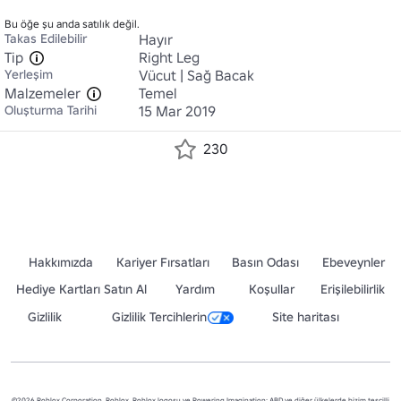
Bu öğe şu anda satılık değil.
Takas Edilebilir
Hayır
Tip
Right Leg
Yerleşim
Vücut | Sağ Bacak
Malzemeler
Temel
Oluşturma Tarihi
15 Mar 2019
230
Hakkımızda
Kariyer Fırsatları
Basın Odası
Ebeveynler
Hediye Kartları Satın Al
Yardım
Koşullar
Erişilebilirlik
Gizlilik
Gizlilik Tercihlerin
Site haritası
©2026 Roblox Corporation. Roblox, Roblox logosu ve Powering Imagination; ABD ve diğer ülkelerde bizim tescilli