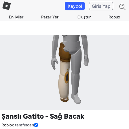
Kaydol
Giriş Yap
En İyiler
Pazar Yeri
Oluştur
Robux
Şanslı Gatito - Sağ Bacak
Roblox
tarafından