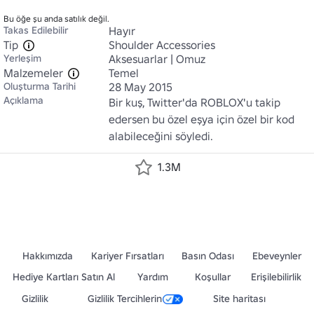
Bu öğe şu anda satılık değil.
Takas Edilebilir
Hayır
Tip
Shoulder Accessories
Yerleşim
Aksesuarlar | Omuz
Malzemeler
Temel
Oluşturma Tarihi
28 May 2015
Açıklama
Bir kuş, Twitter'da ROBLOX'u takip 
edersen bu özel eşya için özel bir kod 
alabileceğini söyledi.
1.3M
Hakkımızda
Kariyer Fırsatları
Basın Odası
Ebeveynler
Hediye Kartları Satın Al
Yardım
Koşullar
Erişilebilirlik
Gizlilik
Gizlilik Tercihlerin
Site haritası