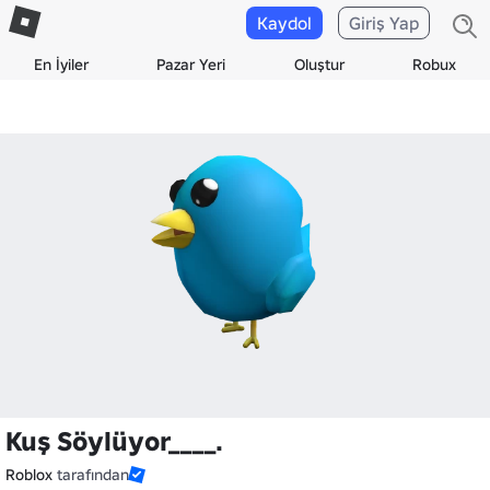
Kaydol
Giriş Yap
En İyiler
Pazar Yeri
Oluştur
Robux
Kuş Söylüyor____.
Roblox
tarafından